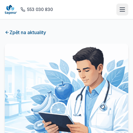
553 030 830
Domů
Zpět na aktuality
O nás
Ordinace
Rehabilitace
Praktické lékařství
Magnetická rezonance
Lékárna