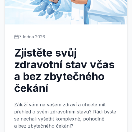
Kontakty
Vyhledávání
7. ledna 2026
JAZYK
Zjistěte svůj
🇨🇿
Čeština
🇬🇧
English
zdravotní stav včas
a bez zbytečného
čekání
Záleží vám na vašem zdraví a chcete mít
přehled o svém zdravotním stavu? Rádi byste
se nechali vyšetřit komplexně, pohodlně
a bez zbytečného čekání?