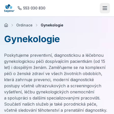
553 030 830
Ordinace
Gynekologie
Domů
Gynekologie
O nás
Poskytujeme preventivní, diagnostickou a léčebnou
Ordinace
gynekologickou péči dospívajícím pacientkám (od 15
let) i dospělým ženám. Zaměřujeme se na komplexní
Rehabilitace
péči o ženské zdraví ve všech životních obdobích,
která zahrnuje prevenci, moderní diagnostické
Praktické lékařství
postupy včetně ultrazvukových a screeningových
vyšetření, léčbu gynekologických onemocnění
a spolupráci s dalšími specializovanými pracovišti.
Magnetická rezonance
Součástí našich služeb je také porodnická péče,
včetně sledování těhotenství a prenatální diagnostiky.
Lékárna