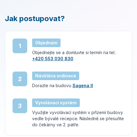
Kontakty
Jak postupovat?
Vyhledávání
Objednání
1
JAZYK
Objednejte se a domluvte si termín na tel.:
🇨🇿
Čeština
🇬🇧
English
+420 553 030 830
Návštěva ordinace
2
Dorazte na budovu
Sagena II
Vyvolávací systém
3
Využijte vyvolávací systém v přízemí budovy
vedle bývalé recepce. Následně se přesuňte
do čekárny ve 2. patře.