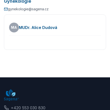
Gynekologie
gynekologie@sagena.cz
Ordinační hodiny
MUDr. Alice Dudová
MA
Zpět
+420 553 030 830