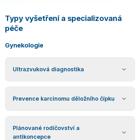
Typy vyšetření a specializovaná
péče
Gynekologie
Ultrazvuková diagnostika
Ultrazvukové vyšetření včetně diagnostiky patologií
Prevence karcinomu děložního čípku
děložního čípku ve spolupráci s akreditovanou
cytologickou laboratoří.
Preventivní očkování proti rakovině děložního čípku
Plánované rodičovství a
způsobené HPV infekcí.
antikoncepce