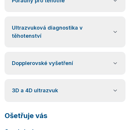
Poradny pro těhotné
Pravidelné kontroly a sledování průběhu těhotenství.
Ultrazvuková diagnostika v
těhotenství
Ultrazvuková vyšetření zaměřená na diagnostiku
Dopplerovské vyšetření
vrozených vývojových vad plodu a určení pohlaví
plodu.
Vyšetření průtoků krve při poruchách funkce
3D a 4D ultrazvuk
placenty.
3D i 4D ultrazvukové vyšetření s možností
Ošetřuje vás
vyhotovení fotografie plodu.