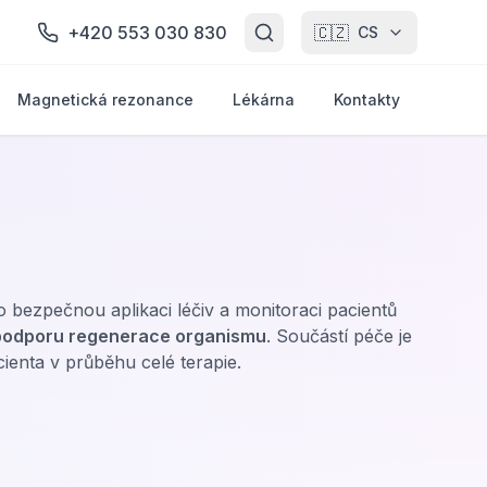
+420 553 030 830
🇨🇿
CS
Magnetická rezonance
Lékárna
Kontakty
 bezpečnou aplikaci léčiv a monitoraci pacientů
podporu regenerace organismu
. Součástí péče je
ienta v průběhu celé terapie.