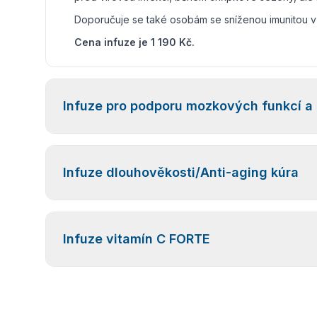
Doporučuje se také osobám se sníženou imunitou 
Cena infuze je 1 190 Kč.
Infuze pro podporu mozkových funkcí a
Infuze je navržena pro
podporu mozkové výkonno
Infuze dlouhověkosti/Anti-aging kúra
stres
,
zlepšují paměť
,
koncentraci
a
dodávají en
Je vhodná pro studenty, manažery, zdravotníky, se
přetížení nebo při potřebě mentálního restartu.
Chcete stárnout pomaleji,
cítit se svěží a plní ener
Cena infuze je 1 190 Kč.
Infuze vitamín C FORTE
pomáhají chránit buňky před oxidačním stresem
a metabolismu. Infuze je ideální jako pravidelná a
Cena infuze je 1 190 Kč.
Infuze představuje účinnou
podporu imunitního s
a přispívá k normální funkci imunitního systému. M