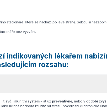
zního stacionáře, které se nachází po levé straně. Sebou si nezapo
stacionáře bez vyzvání.
zí indikovaných lékařem nabízí
následujícím rozsahu:
ílit svůj imunitní systém
– ať už
preventivně
, nebo
v období zvý
 jako účinná podpora imunity při stresu, vyčerpání či chronické úna