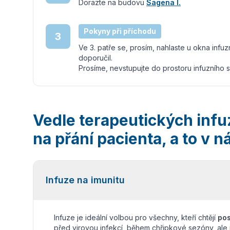
Dorazte na budovu
Sagena I.
Pokyny při příchodu
3
Ve 3. patře se, prosím, nahlaste u okna infu
doporučil.
Prosíme, nevstupujte do prostoru infuzního 
Vedle terapeutických infu
na přání pacienta, a to v 
Infuze na imunitu
Infuze je ideální volbou pro všechny, kteří chtějí
pos
před virovou infekcí, během chřipkové sezóny, ale i