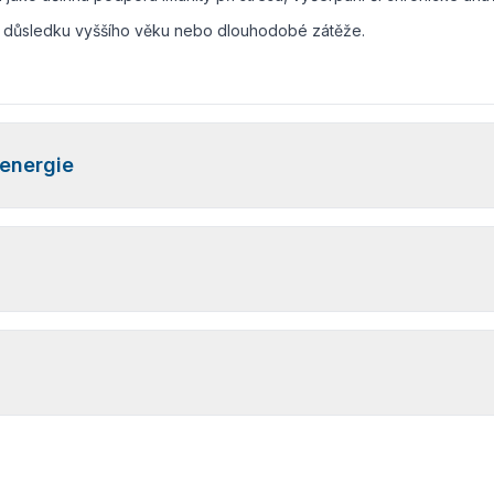
v důsledku vyššího věku nebo dlouhodobé zátěže.
 energie
sti
,
soustředění
a
celkové mentální svěžesti
. Kombinuje vysokou
ergii
. Podání v infuzním roztoku zároveň zajišťuje
hydrataci a rych
niory i osoby po virových onemocněních, kdy se objevuje tzv. mozk
gie
? Tato infuze byla navržena jako
podpůrná kúra
pro regeneraci 
,
obnovují mitochondriální funkce
a
podporují celkovou vitalitu
.
nti-aging podpora nebo regenerační kúra po náročném období.
ystému
a
obranyschopnosti organismu
. Pomáhá chránit buňky pře
ůže být vhodná
při zvýšené fyzické či psychické zátěži
,
v období 