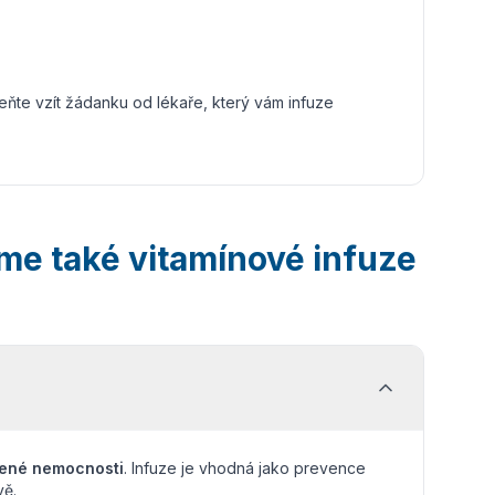
meňte vzít žádanku od lékaře, který vám infuze
me také vitamínové infuze
šené nemocnosti
. Infuze je vhodná jako prevence
vě.