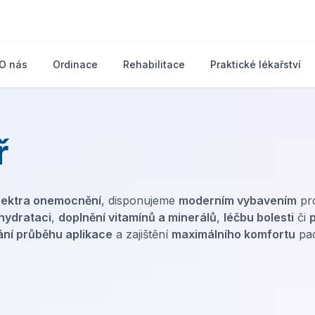
O nás
Ordinace
Rehabilitace
Praktické lékařství
ř
pektra onemocnění
, disponujeme
moderním vybavením
pro
hydrataci
,
doplnění vitamínů a minerálů
,
léčbu bolesti
či
ání průběhu aplikace
a zajištění
maximálního komfortu
pac