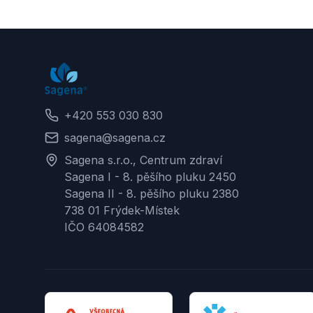
zvýšeného výskytu infekcí
.
Cena infuze je 950 Kč.
+420 553 030 830
sagena@sagena.cz
Sagena s.r.o., Centrum zdraví
Sagena I - 8. pěšího pluku 2450
Sagena II - 8. pěšího pluku 2380
738 01 Frýdek-Místek
IČO 64084582