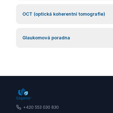
Ultrazvukové vyšetření k diagnostice očních onemoc
OCT (optická koherentní tomografie)
sklivce a nádory, která nelze spolehlivě vyšetřit b
Vysoce přesné vyšetření sítnice a zrakového nerv
Glaukomová poradna
sítnice. Vhodné i jako preventivní vyšetření, zejmé
Specializovaná péče zaměřená na včasný záchyt a
včetně vyšetření zorného pole a tloušťky rohovky.
+420 553 030 830