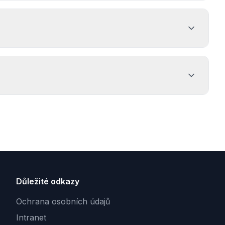
nění, jako je odchlípení sítnice, zákaly nebo krvácení do
ěžnými optickými metodami.
u pro diagnostiku a sledování glaukomu a onemocnění
na po 50. roce věku. (Placené vyšetření)
 dlouhodobé sledování glaukomu (zeleného zákalu),
Důležité odkazy
Ochrana osobních údajů
Intranet