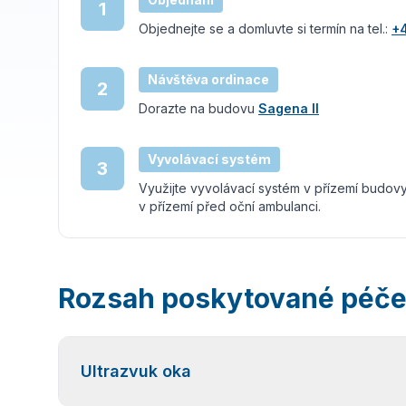
1
Objednejte se a domluvte si termín na tel.:
+
Návštěva ordinace
2
Dorazte na budovu
Sagena II
Vyvolávací systém
3
Využijte vyvolávací systém v přízemí budov
v přízemí před oční ambulanci.
Rozsah poskytované péč
Ultrazvuk oka