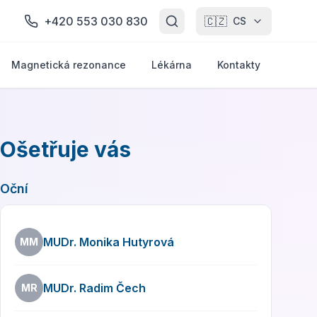
+420 553 030 830
🇨🇿
CS
Magnetická rezonance
Lékárna
Kontakty
Ošetřuje vás
Oční
Ordinační hodiny
MUDr. Monika Hutyrová
MM
MUDr. Radim Čech
MR
Zpět