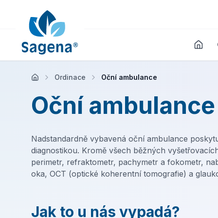
Ordinace
Oční ambulance
Oční ambulance
Nadstandardně vybavená oční ambulance poskytuj
diagnostikou. Kromě všech běžných vyšetřovacích 
perimetr, refraktometr, pachymetr a fokometr, nab
oka, OCT (optické koherentní tomografie) a glau
Jak to u nás vypadá?