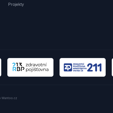
Projekty
io Wantoo.cz