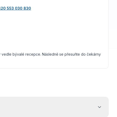
420 553 030 830
y vedle bývalé recepce. Následně se přesuňte do čekárny
e