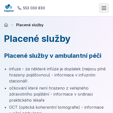
553 030 830
Placené služby
Domů
Placené služby
O nás
Placené služby v ambulantní péči
Ordinace
Rehabilitace
infuze - za některé infúze je doplatek (nejsou plně
hrazeny pojišťovnou) - informace v infuzním
stacionáři
Praktické lékařství
očkování které není hrazeno z veřejného
zdravotního pojištění - informace v ordinaci
Magnetická rezonance
praktického lékaře
OCT (optická koherentní tomografie) - informace
Lékárna