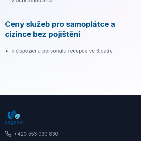
v oční ambulanci
Kontakty
Ceny služeb pro samoplátce a
cizince bez pojištění
Vyhledávání
JAZYK
k dispozici u personálu recepce ve 3.patře
🇨🇿
Čeština
🇬🇧
English
+420 553 030 830