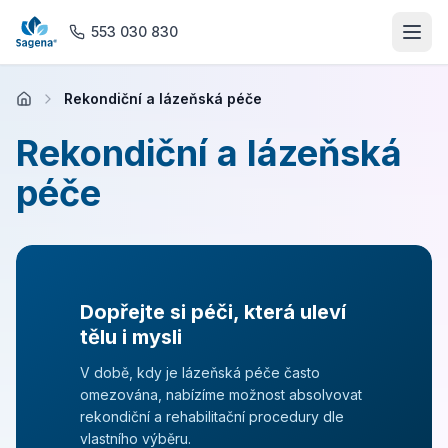
553 030 830
Rekondiční a lázeňská péče
Domů
Rekondiční a lázeňská
O nás
péče
Ordinace
Rehabilitace
Dopřejte si péči, která uleví
Praktické lékařství
tělu i mysli
V době, kdy je lázeňská péče často
Magnetická rezonance
omezována, nabízíme možnost absolvovat
rekondiční a rehabilitační procedury dle
vlastního výběru.
Lékárna