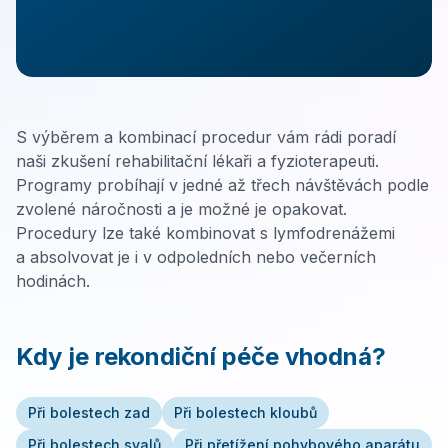
Kontakty
Vyhledávání
S výběrem a kombinací procedur vám rádi poradí
JAZYK
naši zkušení rehabilitační lékaři a fyzioterapeuti.
Programy probíhají v jedné až třech návštěvách podle
🇨🇿
Čeština
🇬🇧
English
zvolené náročnosti a je možné je opakovat.
Procedury lze také kombinovat s lymfodrenážemi
a absolvovat je i v odpoledních nebo večerních
hodinách.
Kdy je rekondiční péče vhodná?
Při bolestech zad
Při bolestech kloubů
Při bolestech svalů
Při přetížení pohybového aparátu