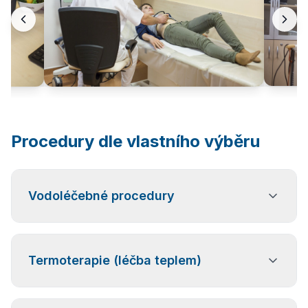
Procedury dle vlastního výběru
Vodoléčebné procedury
podvodní masáže
Termoterapie (léčba teplem)
hydromasážní a perličkové koupele
vířivé koupele pro horní i dolní končetiny
střídavé šlapací koupele